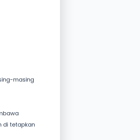
asing-masing
membawa
h di tetapkan