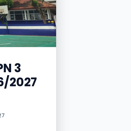
PN 3
6/2027
27